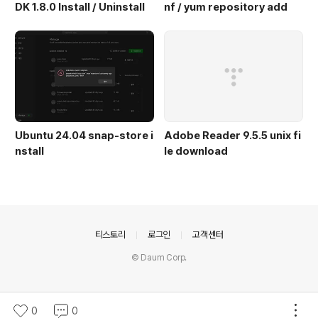
DK 1.8.0 Install / Uninstall
nf / yum repository add
Ubuntu 24.04 snap-store i
Adobe Reader 9.5.5 unix fi
nstall
le download
의안내
티스토리
로그인
고객센터
© Daum Corp.
0
0