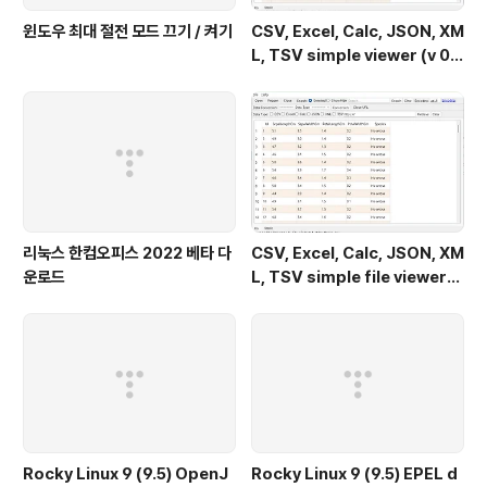
윈도우 최대 절전 모드 끄기 / 켜기
CSV, Excel, Calc, JSON, XM
L, TSV simple viewer (v 0.
2.0) - Windows 11
리눅스 한컴오피스 2022 베타 다
CSV, Excel, Calc, JSON, XM
운로드
L, TSV simple file viewer
(v 0.1.9) - Windows 11
Rocky Linux 9 (9.5) OpenJ
Rocky Linux 9 (9.5) EPEL d