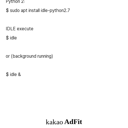
Python 2:
$ sudo apt install idle-python2.7
IDLE execute
$ idle
or (background running)
$ idle &