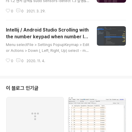
rs 1.2 센서 검색$ sudo sensors-detect 1.3 실행$ s
ensors 1.4 삭제$ sudo apt remove lm-sensor
0
0
2021. 3. 29.
s 2. xsensors 2.1 설치$ sudo apt install xsensor
s 2.2 실행$ xsensors 2.3 삭제$ sudo apt remove
xsensors
Intellij / Android Studio Scrolling with
the number keypad when number loc
글 내용
k is off
Menu selectFile > Settings PopupKeymap > Edit
or Actions > Down (, Left, Right, Up) select - mo
use left double click or right click > Add Keyboa
0
0
2020. 11. 4.
rd Shortcut click> (number keypad) Down(, Left,
Right, Up) Select > OK > Apply, OK 참조 : intellij-s
upport.jetbrains.com/hc/en-us/community/post
s/206345169-Scrolling-with-keys-on-numeric
-keypad-with-num-lock-off
이 블로그 인기글