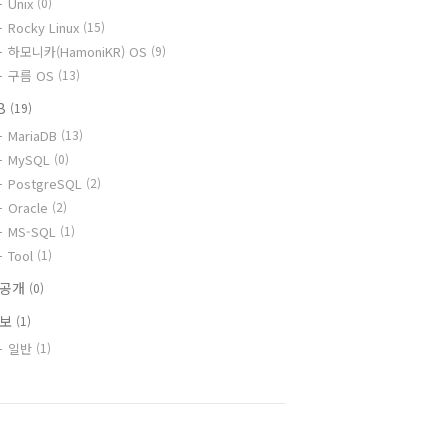
Unix
(0)
Rocky Linux
(15)
하모니카(HamoniKR) OS
(9)
구름 OS
(13)
B
(19)
MariaDB
(13)
MySQL
(0)
PostgreSQL
(2)
Oracle
(2)
MS-SQL
(1)
Tool
(1)
비공개
(0)
정보
(1)
일반
(1)