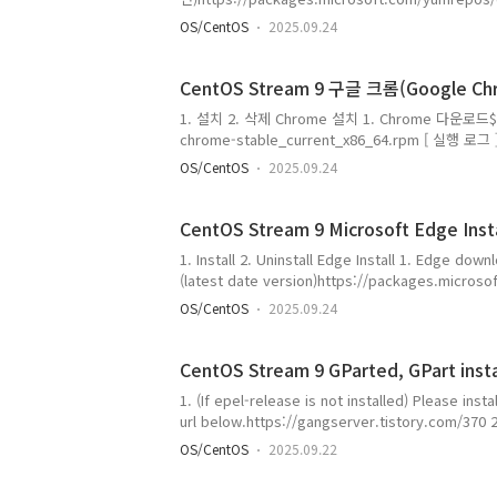
microsoft-edge-stable-140.0.3485.81-1.x86_6
OS/CentOS
2025.09.24
https://packages.microsoft.com/yumrepos/ed
version).x86_64.rpm 예)$ wget htt..
CentOS Stream 9 구글 크롬(Google C
1. 설치 2. 삭제 Chrome 설치 1. Chrome 다운로드$ wge
chrome-stable_current_x86_64.rpm [ 실행 로그 
https://dl.google.com/linux/direct/google-chr
OS/CentOS
2025.09.24
https://dl.google.com/linux/direct/google-ch
dl.google.com (dl.google.com)... 142.251.222.4
CentOS Stream 9 Microsoft Edge Instal
1. Install 2. Uninstall Edge Install 1. Edge d
(latest date version)https://packages.micros
version(25/9/24 [Y/M/D]) : microsoft-edge-sta
OS/CentOS
2025.09.24
MB or $ wget https://packages.microsoft.com
CentOS Stream 9 GParted, GPart insta
1. (If epel-release is not installed) Please instal
url below.https://gangserver.tistory.com/370 2
dnf install gparted [ Execution Log ][gangserv
OS/CentOS
2025.09.22
dnf install gparted [sudo] gangserver의
(1:53:57 이전): 2025년 09월 22일 (월) 오전 06