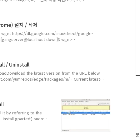
4.rpm 19-Sep-2025 01:18 182.5 MB 또는 $ wget
ge/Packages/m/microsoft-edge-stable-(latest
hrome) 설치 / 삭제
t https://dl.google.com/linux/direct/google-
][gangserver@localhost down]$ wget
ome-stable_current_x86_64.rpm--2025-09-24 15:13:27--
rome-stable_current_x86_64.rpmResolving
6, 2404..
l / Uninstall
ownloadDownload the latest version from the URL below
oft.com/yumrepos/edge/Packages/m/ - Current latest
ble-140.0.3485.81-1.x86_64.rpm 19-Sep-2025 01:18 182.5
/yumrep..
ll
l it by referring to the
. Install gparted$ sudo
er@localhost ~]$ sudo
 암호: 마지막 메타자료 만료확인
분
시 39분 11초. 종속성이 해결되었