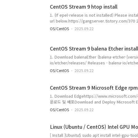
습니다.
CentOS Stream 9 htop install
========================================
==..
1. (If epel-release is not installed) Please instal
url below.https://gangserver.tistory.com/370 2
install htop [ Execution Log ][gangserver@local
OS/CentOS
2025.09.22
htop [sudo] gangserver의 암호: 마지막 메타자료 
2025년 09월 22일 (월) 오전 06시 39분 11초. 
========================================
CentOS Stream 9 balena Etcher instal
===========..
1. Download balenaEther (balena-etcher-[versi
io/etcher/releases/ Releases · balena-io/etch
and easily. - balena-io/etchergithub.com 2. In
OS/CentOS
2025.09.22
localinstall balena-etcher-[version].x86_64.rpm
dnf localinstall bale..
CentOS Stream 9 Microsoft Edge rpm in
1. Download Edgehttps://www.microsoft.co
운로드 및 배포Download and Deploy Microsof
Microsoft Edge를 다운로드하여 배포합니다. 이 
OS/CentOS
2025.09.22
Linux에서 다운로드하세요.www.microsoft.com - Downlo
140.0.3485.81Download file name : microsoft-e
Linux (Ubuntu / CentOS) Intel GPU Mo
[ Install ]Ubuntu$ sudo apt install intel-gpu-t