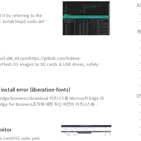
A
======================
l it by referring to the
. Install htop$ sudo dnf
host ~]$ sudo dnf install
만료확인(0:13:51 이전):
종속성이 해결되었습니다.
======================
l
on].x86_64.rpm)https://github.com/balena-
erFlash OS images to SD cards & USB drives, safely
stall the downloaded rpm file with yum$ sudo yum
 [ Installation Log ][gangserver@localhost ~]$ sudo
stall error (liberation-fonts)
O
m/edge/business/download 비즈니스용 Microsoft Edge 다
t Edge for Business조직에 대한 최신 버전의 비즈니스용
빠르고 안전한 엔터프라이즈 브라우저를 Windows, Mac 또는
ad the last > Linux > Linux(.rpm) version :
dge-stable-140.0.3485.81-1.x86_64.rp..
nitor
ools CentOS$ sudo yum