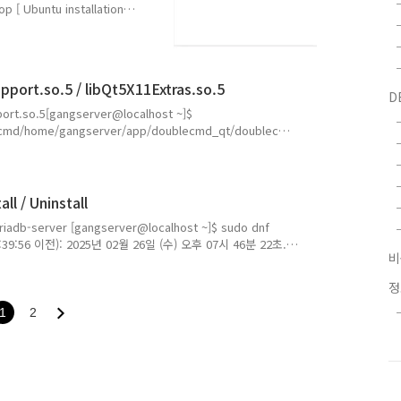
op [ Ubuntu installation
server@gooroom:~$ sudo
 중입니다... 완료의존성 트리를
 완료 다음 새 패키지를 설
개 새로 설치, 0개 제거 및 0
pport.so.5 / libQt5X11Extras.so.5
D
pport.so.5[gangserver@localhost ~]$
cmd/home/gangserver/app/doublecmd_qt/doublecmd:
ntSupport.so.5: cannot open shared object file: No
1Extras.so.5[gangserver@localhost ~]$
cmd/h..
l / Uninstall
l mariadb-server [gangserver@localhost ~]$ sudo dnf
39:56 이전): 2025년 02월 26일 (수) 오후 07시 46분 22초.
=========================================== 꾸러미
=============================..
1
2