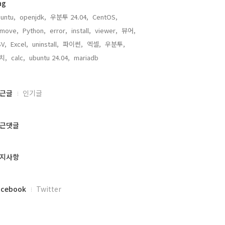
ag
untu,
openjdk,
우분투 24.04,
CentOS,
emove,
Python,
error,
install,
viewer,
뷰어,
V,
Excel,
uninstall,
파이썬,
엑셀,
우분투,
치,
calc,
ubuntu 24.04,
mariadb,
근글
인기글
근댓글
지사항
acebook
Twitter