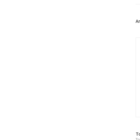
트
위
터
플
A
러
그
인
C
방
T
To
문