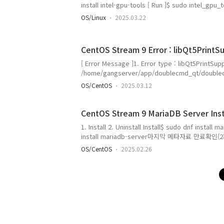
install intel-gpu-tools [ Run ]$ sudo intel_gpu_t
log ]$ sudo apt install intel-gpu-tools gang
OS/Linux
2025.03.22
apt install intel-gpu-tools패키지 목록을 읽는
만드는 중입니다... 완료상태 정보를 읽는 중입니다...
치할 것입니다: intel-gpu-tools0개 업그레이드, 1
CentOS Stream 9 Error : libQt5PrintSu
개 업그레이드 안 함.2,339 k바이트 ..
[ Error Message ]1. Error type : libQt5PrintSu
/home/gangserver/app/doublecmd_qt/double
error while loading shared libraries: libQt5Pri
OS/CentOS
2025.03.12
such file or directory 2. Error type : libQt5X1
/home/gangserver/app/doublecmd_qt/double
CentOS Stream 9 MariaDB Server Instal
1. Install 2. Uninstall Install$ sudo dnf instal
install mariadb-server마지막 메타자료 만료확인(2:
종속성이 해결되었습니
OS/CentOS
2025.02.26
다.=====================================
구조 버전 저장소 크기==========================