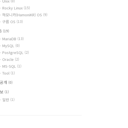
Unix
(0)
Rocky Linux
(15)
하모니카(HamoniKR) OS
(9)
구름 OS
(13)
B
(19)
MariaDB
(13)
MySQL
(0)
PostgreSQL
(2)
Oracle
(2)
MS-SQL
(1)
Tool
(1)
비공개
(0)
정보
(1)
일반
(1)