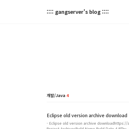
:::: gangserver's blog ::::
개발/Java
4
Eclipse old version archive download
- Eclipse old version archive downloadhttps://
Project ArchivesBuild Name Build Date 4.9Thu, 