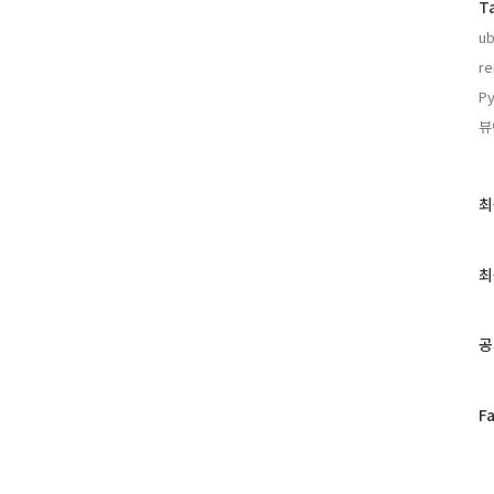
T
ub
r
Py
뷰
최
최
근
글
과
최
인
기
글
공
페
F
이
스
북