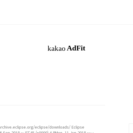
archive.eclipse.org/eclipse/downloads/ Eclipse
6 Sep 2018 -- 07:45 (+0000) 4.8Mon, 11 Jun 2018 --