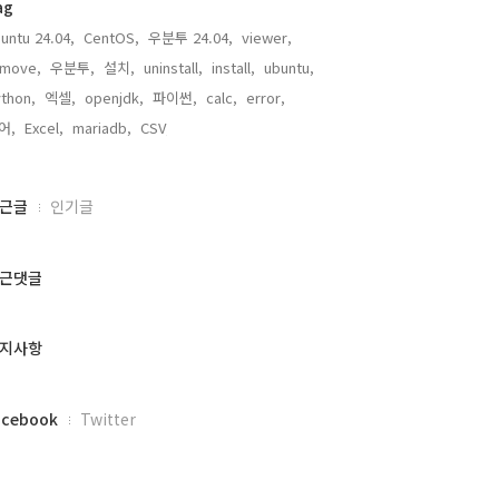
ag
untu 24.04,
CentOS,
우분투 24.04,
viewer,
emove,
우분투,
설치,
uninstall,
install,
ubuntu,
thon,
엑셀,
openjdk,
파이썬,
calc,
error,
어,
Excel,
mariadb,
CSV,
근글
인기글
근댓글
지사항
acebook
Twitter