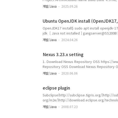
05:00 (+0000) 4.7.3aFri, 30 Mar 2018 -- 06:40 (+
개발/Java
2025.09.26
Nov 2017 -- 05:10 (+0000) 4.7.1aMon, 9 Oct 2017
Ubuntu OpenJDK install (OpenJDK17
OpenJDK17 install$ sudo apt install openjdk-17
jdk [ Java not installed ] gangserver@SS
을 통해 설치할 수 있습니다:sudo apt install defa
개발/Java
2024.04.26
75, orsudo apt install openjdk-17-jre-headless
jre-headless # version 11.0.21+9-0ubunt..
Nexus 3.23.x setting
1. Download Nexus Repository OSS https://
Repository OSS Download Nexus Repository OSS 
solution that's FREE to use. www.sonatype.co
개발/Java
2020.06.06
/home/user/app/ Win : C:\app\ 2. Extract File U
unix.tar.gz Win : > cd C:\app..
eclipse plugin
Subclipse(http://subclipse.tigris.org/)http://
org/m2e/)http://download.eclipse.org/technol
plugin.html,
개발/Java
2008.07.23
http://m2eclipse.codehaus.org/)http://m2ecli
org/update/Properties Editor(http://propedit.s