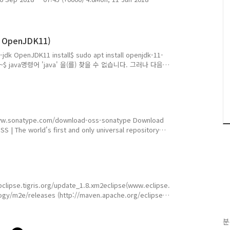
0000) 4.7.3Thu, 1 Mar 2018 -- 07:15 (+0000) 4.7.2Thu, 30
 -- 04:10 (+0000) 4.7.1archive.eclipse.org
, OpenJDK11)
-jdk OpenJDK11 install$ sudo apt install openjdk-11-
200B:~$ java명령어 'java' 을(를) 찾을 수 없습니다. 그러나 다음
ult-jre # version 2:1.17-
 # version 17.0.10~6ea-1sudo apt install openjdk-11-
www.sonatype.com/download-oss-sonatype Download
| The world's first and only universal repository
m ex) Nexus downloaded directory Unix :
nix : $ cd /home/user/app $ tar -xvzf nexus-3.23.0-03-
subclipse.tigris.org/update_1.8.xm2eclipse(www.eclipse.
ogy/m2e/releases (http://maven.apache.org/eclipse-
pse.sonatype.org/sites/m2ehttp://m2eclipse.sonatype.
분
ourceforge.jp/index_en.html)http://propedit.sour..