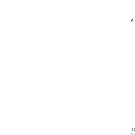
트
위
터
플
A
러
그
인
C
방
T
To
문