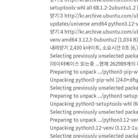
setuptools-whl all 68.1.2-2ubuntu1.2 
받기:3 http://kr.archive.ubuntu.com/u
updates/universe amd64 python3.12-v
받기:4 http://kr.archive.ubuntu.com/u
venv amd64 3.12.3-0ubuntu2 [1,034 B]
내려받기 2,430 k바이트, 소요시간 0초 (6,
Selecting previously unselected pack
(데이터베이스 읽는중 ...현재 262989개
Preparing to unpack .../python3-pip-w
Unpacking python3-pip-whl (24.0+dfsg
Selecting previously unselected pack
Preparing to unpack .../python3-setup
Unpacking python3-setuptools-whl (68
Selecting previously unselected pack
Preparing to unpack .../python3.12-v
Unpacking python3.12-venv (3.12.3-1ub
Selecting previously unselected pack