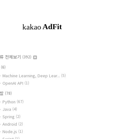
류 전체보기
(392)
I
(6)
Machine Learning, Deep Lear..
(5)
OpenAI API
(1)
개발
(78)
Python
(67)
Java
(4)
Spring
(2)
Android
(2)
Node.js
(1)
Script
(1)