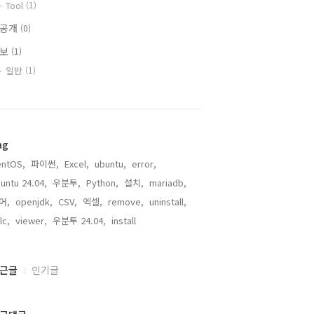
Tool
(1)
비공개
(0)
정보
(1)
일반
(1)
ag
entOS,
파이썬,
Excel,
ubuntu,
error,
untu 24.04,
우분투,
Python,
설치,
mariadb,
어,
openjdk,
CSV,
엑셀,
remove,
uninstall,
lc,
viewer,
우분투 24.04,
install,
근글
인기글