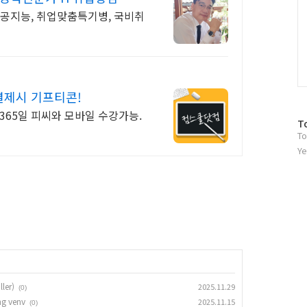
인공지능, 취업맞춤특기병, 국비취
결제시 기프티콘!
원,365일 피씨와 모바일 수강가능.
방
T
To
문
자
Ye
수
ler)
2025.11.29
(0)
ng venv
2025.11.15
(0)