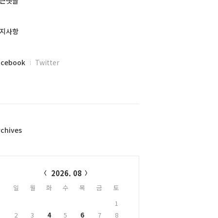
근댓글
지사항
acebook
Twitter
rchives
alendar
2026. 08
일
월
화
수
목
금
토
1
2
3
4
5
6
7
8