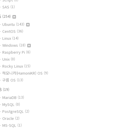
SAS
(1)
S
(254)
Ubuntu
(143)
CentOS
(36)
Linux
(14)
Windows
(18)
Raspberry Pi
(6)
Unix
(0)
Rocky Linux
(15)
하모니카(HamoniKR) OS
(9)
구름 OS
(13)
B
(19)
MariaDB
(13)
MySQL
(0)
PostgreSQL
(2)
Oracle
(2)
MS-SQL
(1)