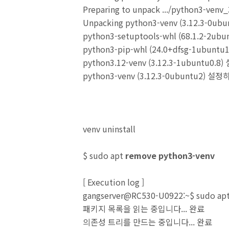
Preparing to unpack .../python3-venv
Unpacking python3-venv (3.12.3-0ubunt
python3-setuptools-whl (68.1.2-2u
python3-pip-whl (24.0+dfsg-1ubunt
python3.12-venv (3.12.3-1ubuntu0.
python3-venv (3.12.3-0ubuntu2) 설
venv uninstall
$ sudo apt
remove python3-venv
[ Execution log ]
gangserver@RC530-U0922:~$ sudo ap
패키지 목록을 읽는 중입니다... 완료
의존성 트리를 만드는 중입니다... 완료