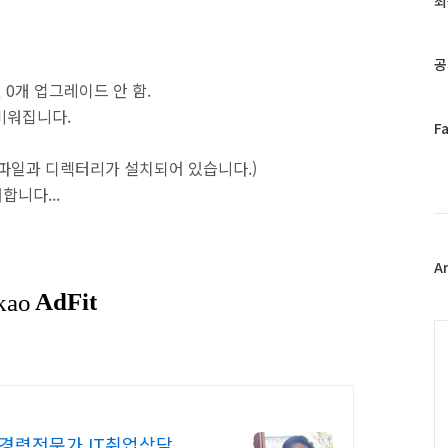
최
인
기
글
공
및 0개 업그레이드 안 함.
 비워집니다.
페
F
이
의 파일과 디렉터리가 설치되어 있습니다.)
스
북
거합니다...
트
위
터
플
A
러
그
인
C
년경력전문가 IT취업상담