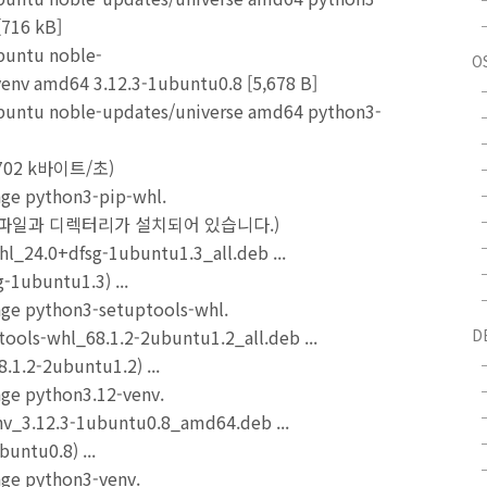
[716 kB]
buntu noble-
O
env amd64 3.12.3-1ubuntu0.8 [5,678 B]
buntu noble-updates/universe amd64 python3-
702 k바이트/초)
age python3-pip-whl.
의 파일과 디렉터리가 설치되어 있습니다.)
hl_24.0+dfsg-1ubuntu1.3_all.deb ...
-1ubuntu1.3) ...
age python3-setuptools-whl.
tools-whl_68.1.2-2ubuntu1.2_all.deb ...
D
.1.2-2ubuntu1.2) ...
age python3.12-venv.
env_3.12.3-1ubuntu0.8_amd64.deb ...
untu0.8) ...
age python3-venv.