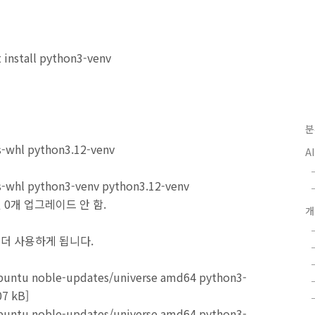
install python3-venv
분
-whl python3.12-venv
A
-whl python3-venv python3.12-venv
및 0개 업그레이드 안 함.
을 더 사용하게 됩니다.
buntu noble-updates/universe amd64 python3-
07 kB]
buntu noble-updates/universe amd64 python3-