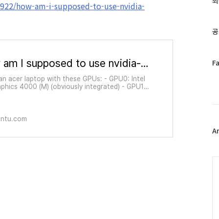
최
1922/how-am-i-supposed-to-use-nvidia-
인
기
글
공
How am I supposed to use nvidia-prime?
페
F
이
 an acer laptop with these GPUs: - GPU0: Intel
스
phics 4000 (M) (obviously integrated) - GPU1:
북
 GeForce GT 710M I uninstalled all nvidia-
트
 because I was experiencing a lot of...
위
untu.com
터
플
A
러
그
인
C