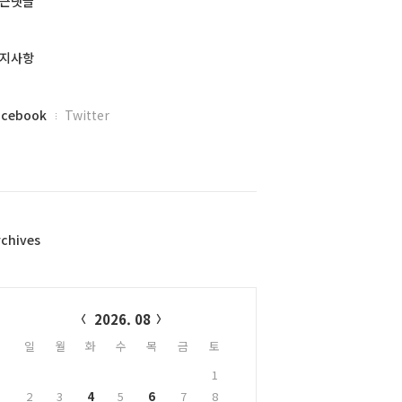
근댓글
지사항
acebook
Twitter
rchives
alendar
2026. 08
일
월
화
수
목
금
토
1
2
3
4
5
6
7
8