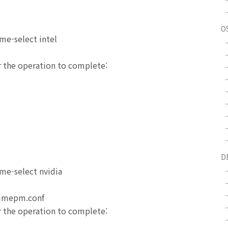
O
e-select intel
or the operation to complete:
D
e-select nvidia
timepm.conf
or the operation to complete: