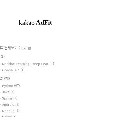
류 전체보기
(392)
I
(6)
Machine Learning, Deep Lear..
(5)
OpenAI API
(1)
개발
(78)
Python
(67)
Java
(4)
Spring
(2)
Android
(2)
Node.js
(1)
Script
(1)