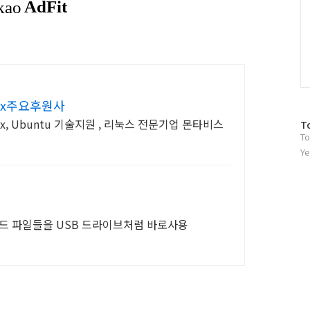
inux주요후원사
inux, Ubuntu 기술지원 , 리눅스 전문기업 몬타비스
방
T
To
문
자
Ye
수
우드 파일들을 USB 드라이브처럼 바로사용