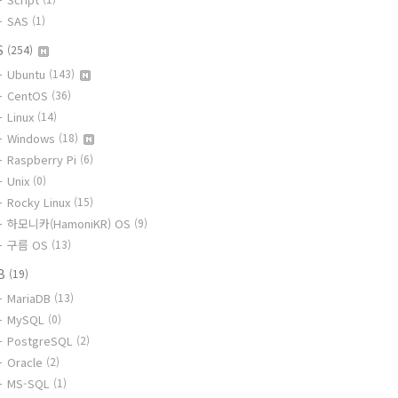
SAS
(1)
S
(254)
Ubuntu
(143)
CentOS
(36)
Linux
(14)
Windows
(18)
Raspberry Pi
(6)
Unix
(0)
Rocky Linux
(15)
하모니카(HamoniKR) OS
(9)
구름 OS
(13)
B
(19)
MariaDB
(13)
MySQL
(0)
PostgreSQL
(2)
Oracle
(2)
MS-SQL
(1)