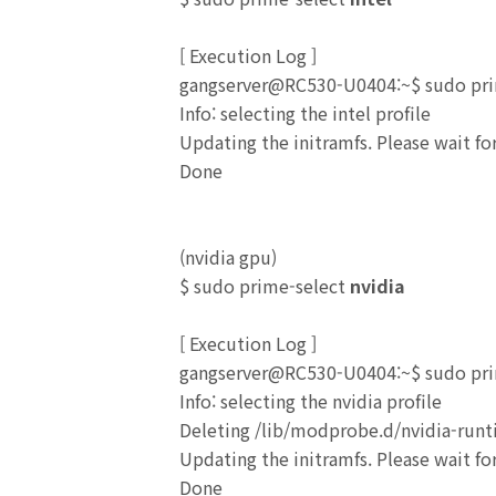
[
Execution Log
]
gangserver@RC530-U0404:~$ sudo prim
Info: selecting the intel profile
Updating the initramfs. Please wait f
Done
(nvidia gpu)
$ sudo prime-select
nvidia
[
Execution Log
]
gangserver@RC530-U0404:~$ sudo prim
Info: selecting the nvidia profile
Deleting /lib/modprobe.d/nvidia-run
Updating the initramfs. Please wait f
Done