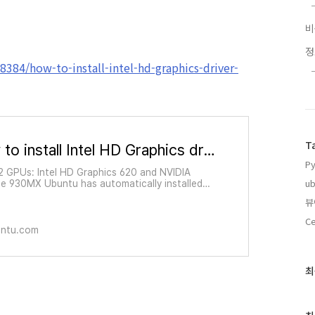
384/how-to-install-intel-hd-graphics-driver-
T
How to install Intel HD Graphics driver on 20.04?
Py
 2 GPUs: Intel HD Graphics 620 and NVIDIA
ub
e 930MX Ubuntu has automatically installed
prietary driver for the NVIDIA GPU. But, I can't
뷰
e Intel HD Graphics GPU in update mana...
C
untu.com
최
최
근
글
과