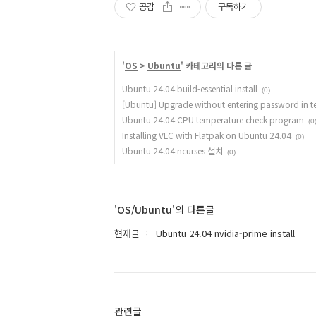
공감
구독하기
'
OS
>
Ubuntu
' 카테고리의 다른 글
Ubuntu 24.04 build-essential install
(0)
[Ubuntu] Upgrade without entering password in t
Ubuntu 24.04 CPU temperature check program
(0
Installing VLC with Flatpak on Ubuntu 24.04
(0)
Ubuntu 24.04 ncurses 설치
(0)
'OS/Ubuntu'의 다른글
현재글
Ubuntu 24.04 nvidia-prime install
관련글