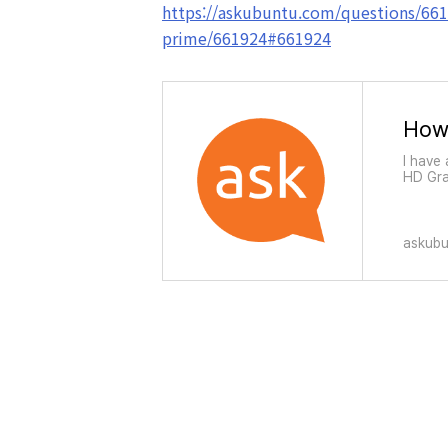
https://askubuntu.com/questions/66
prime/661924#661924
I have
HD Gra
NVIDIA
drivers
askub