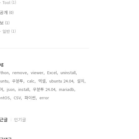
Tool
(1)
비공개
(0)
정보
(1)
일반
(1)
ag
thon,
remove,
viewer,
Excel,
uninstall,
untu,
우분투,
calc,
엑셀,
ubuntu 24.04,
설치,
어,
json,
install,
우분투 24.04,
mariadb,
entOS,
CSV,
파이썬,
error,
근글
인기글