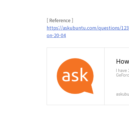
[ Reference ]
https://askubuntu.com/questions/1238
on-20-04
I have
GeForc
the pro
see th
askub