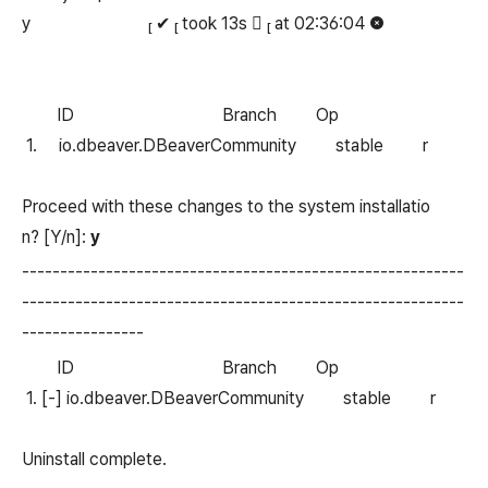
y  ✔  took 13s   at 02:36:04 
ID Branch Op
1. io.dbeaver.DBeaverCommunity stable r
Proceed with these changes to the system installatio
n? [Y/n]:
y
----------------------------------------------------------
----------------------------------------------------------
----------------
ID Branch Op
1. [-] io.dbeaver.DBeaverCommunity stable r
Uninstall complete.