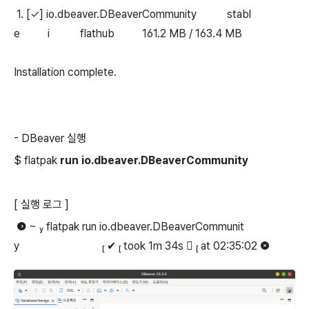
1. [✓] io.dbeaver.DBeaverCommunity stabl
e i flathub 161.2 MB / 163.4 MB
Installation complete.
- DBeaver 실행
$ flatpak
run
io.dbeaver.DBeaverCommunity
[ 실행 로그
]
 ~  flatpak run io.dbeaver.DBeaverCommunit
y  ✔  took 1m 34s   at 02:35:02 