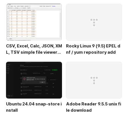
(v 0.1.9) - Windows 11
CSV, Excel, Calc, JSON, XM
Rocky Linux 9 (9.5) EPEL d
L, TSV simple file viewer
nf / yum repository add
(v 0.1.9) - Ubuntu 24.04
Ubuntu 24.04 snap-store i
Adobe Reader 9.5.5 unix fi
nstall
le download