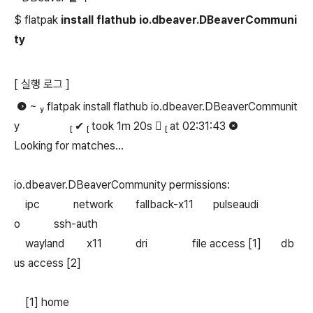
$ flatpak
install flathub io.dbeaver.DBeaverCommuni
ty
[ 실행 로그
]
 ~  flatpak install flathub io.dbeaver.DBeaverCommunit
y  ✔  took 1m 20s   at 02:31:43 
Looking for matches…
io.dbeaver.DBeaverCommunity permissions:
ipc network fallback-x11 pulseaudi
o ssh-auth
wayland x11 dri file access [1] db
us access [2]
[1] home