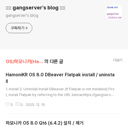
:::: gangserver's blog ::::
gangserver's blog
구독하기
더보기
OS/하모니카(HamoniKR) OS
의 다른 글
HamoniKR OS 8.0 DBeaver Flatpak install / uninsta
ll
글 내용
1. Install 2. Uninstall Install DBeaver (If Flatpak is not installed) Firs
t, install Flatpak by referring to the URL below.https://gangserver.
tistory.com/333 - Manual install$ flatpak install flathub io.dbeave
0
0
2025. 12. 19.
r.DBeaverCommunity [ Execution log ]  ~  flatpak install flathub
io.dbeaver.DBeaverCommunity  ✔  took 1m 20s   at 02:31:43
 Looking for matches…io.dbeaver.DBeaverC..
하모니카 OS 8.0 Qt6 (6.4.2) 설치 / 제거
글 내용