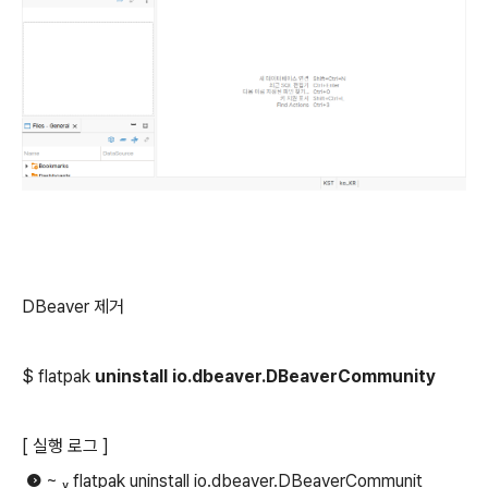
DBeaver 제거
$ flatpak
uninstall io.dbeaver.DBeaverCommunity
[ 실행 로그 ]
 ~  flatpak uninstall io.dbeaver.DBeaverCommunit