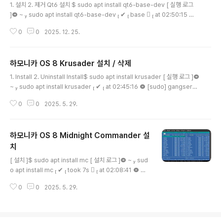
1. 설치 2. 제거 Qt6 설치 $ sudo apt install qt6-base-dev [ 실행 로그
] ~  sudo apt install qt6-base-dev  ✔  base   at 02:50:15 
패키지 목록을 읽는 중입니다... 완료의존성 트리를 만드는 중입니다... 완료상태
0
0
2025. 12. 25.
정보를 읽는 중입니다... 완료 다음의 추가 패키지가 설치될 것입니다 : libqt6o
penglwidgets6t64 libqt6printsupport6t64 libqt6test6t64 libqt6x
ml6t64 libvulkan-dev qmake6 qmake6-bin qt6-base-dev-tools
하모니카 OS 8 Krusader 설치 / 삭제
제안하는 패키지: cmake다음 새 패키지를 설치할 것입니다: ..
글 내용
1. Install 2. Uninstall Install$ sudo apt install krusader [ 실행 로그 ]
~  sudo apt install krusader  ✔  at 02:45:16  [sudo] gangserv
er 암호: 패키지 목록을 읽는 중입니다... 완료의존성 트리를 만드는 중입니다...
0
0
2025. 5. 29.
완료상태 정보를 읽는 중입니다... 완료 다음의 추가 패키지가 설치될 것입니다 :
kactivities-bin kactivitymanagerd kde-cli-tools kde-cli-tools-dat
a kded5 keditbookmarks kinit kio kio-extras kio-extras-data kp..
하모니카 OS 8 Midnight Commander 설
치
글 내용
[ 설치 ]$ sudo apt install mc [ 설치 로그 ] ~  sud
o apt install mc  ✔  took 7s   at 02:08:41  패
키지 목록을 읽는 중입니다... 완료의존성 트리를 만드는 중
0
0
2025. 5. 29.
입니다... 완료상태 정보를 읽는 중입니다... 완료 다음의 추
가 패키지가 설치될 것입니다 : mc-data제안하는 패키지:
arj catdvi | texlive-binaries dbview djvulibre-bin
epub-utils gv libaspell-dev links | w3m | lynx py