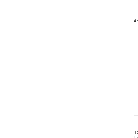
트
위
터
플
A
러
그
인
C
방
T
To
문