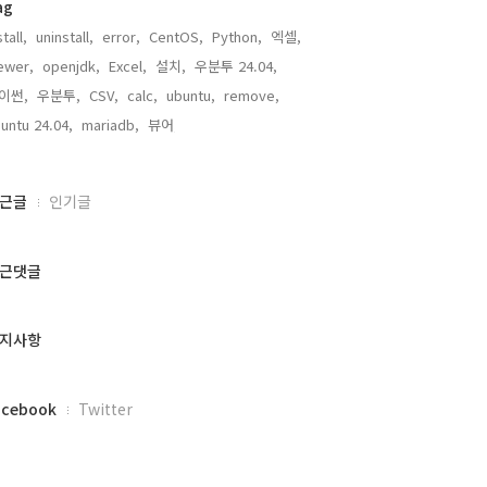
ag
stall,
uninstall,
error,
CentOS,
Python,
엑셀,
ewer,
openjdk,
Excel,
설치,
우분투 24.04,
이썬,
우분투,
CSV,
calc,
ubuntu,
remove,
untu 24.04,
mariadb,
뷰어,
근글
인기글
근댓글
지사항
acebook
Twitter