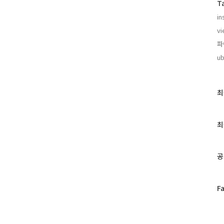
T
in
vi
파
ub
최
최
근
글
과
최
인
기
글
공
페
F
이
스
북