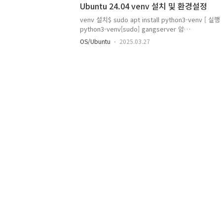
Ubuntu 24.04 venv 설치 및 환경설정
venv 설치$ sudo apt install python3-venv [ 실행
python3-venv[sudo] gangserver 암
호: Reading package lists... DoneBuilding depe
OS/Ubuntu
2025.03.27
he following additional packages will be insta
whl python3.12-venvThe following NEW packages