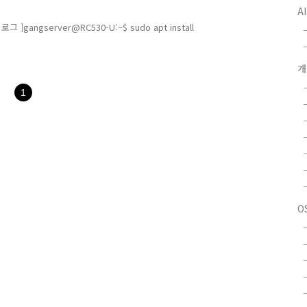
A
 로그 ]gangserver@RC530-U:~$ sudo apt install
ndency tree... DoneReading state information... DoneT
lled: python3-pip-whl python3-setuptools-
 will be installed: python3-pip-whl python3-setu..
1
O