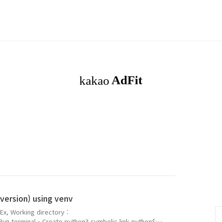
version) using venv
Ex, Working directory :
un terminal - Create python3 symbolic link python$