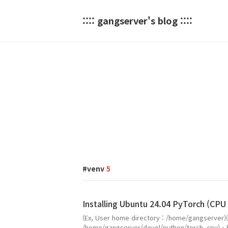
:::: gangserver's blog ::::
venv
5
Installing Ubuntu 24.04 PyTorch (CPU 
(Ex, User home directory : /home/gangserver)(
/home/gangserver/devel/python/torch_cpu) - R