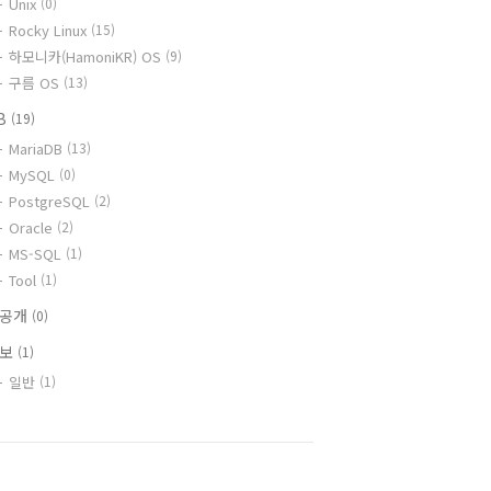
Unix
(0)
Rocky Linux
(15)
하모니카(HamoniKR) OS
(9)
구름 OS
(13)
B
(19)
MariaDB
(13)
MySQL
(0)
PostgreSQL
(2)
Oracle
(2)
MS-SQL
(1)
Tool
(1)
비공개
(0)
정보
(1)
일반
(1)