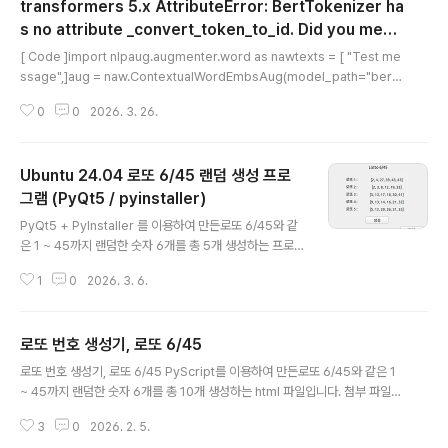
transformers 5.x AttributeError: BertTokenizer ha
s no attribute _convert_token_to_id. Did you mea
글 내용
n: 'convert_tokens_to_ids'?
[ Code ]import nlpaug.augmenter.word as nawtexts = [ "Test me
ssage",]aug = naw.ContextualWordEmbsAug(model_path="bert-
base-uncased", action="insert")augmented_texts = aug.augment
0
0
2026. 3. 26.
(texts) [ Error message ]Traceback (most recent call last): File "/
home/gangserver/devel/python/nlpaug_test.py", line 7, in aug = n
aw.ContextualWordEmbsAug(model_path="bert-base-uncase
Ubuntu 24.04 로또 6/45 랜덤 생성 프로
d", action="insert") ..
그램 (PyQt5 / pyinstaller)
글 내용
PyQt5 + PyInstaller 를 이용하여 만든로또 6/45와 같
은 1 ~ 45까지 랜덤한 숫자 6개를 총 5개 생성하는 프로
그램입니다. 티스토리 첨부파일 20MB 용량 제한으로 인
1
0
2026. 3. 6.
해 tar.gz으로 분할 압축되었으니(lotto645.tar.gzaa, l
otto645.tar.gzab, lotto645.tar.gzac) 다운로드 후
터미널 실행하여 다운로드한 폴더로 이동 후아래와 같이 t
로또 번호 생성기, 로또 6/45
ar.gz 분할 압축 해제 명령어 실행하시면lotto645 실행
글 내용
파일이 만들어집니다.이 파일을 실행하시면 됩니다. $ cat
로또 번호 생성기, 로또 6/45 PyScript를 이용하여 만든로또 6/45와 같은 1
lotto645.tar.gz* | tar xvzf - (* 명령어 복사 붙여넣기
~ 45까지 랜덤한 숫자 6개를 총 10개 생성하는 html 파일입니다. 첨부 파일(l
시 "출처: ~~~~~~~~~" 이 부분이 붙는 경우"출처" 이후
otto_645_v31.html) 다운로드 후다운로드된 파일 클릭하면 기본 브라우저
부분은 삭제 후 위 명령어만 실행하시면 됩니다.혹..
3
0
2026. 2. 5.
(예, 크롬(Chrome))가 실행되면서 랜덤한 로또 번호가 생성됩니다.(다운로드