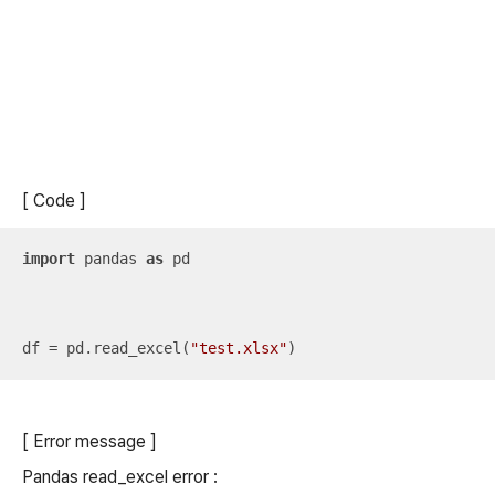
[ Code ]
import
 pandas 
as
 pd

df = pd.read_excel(
"test.xlsx"
)
[ Error message ]
Pandas read_excel error :