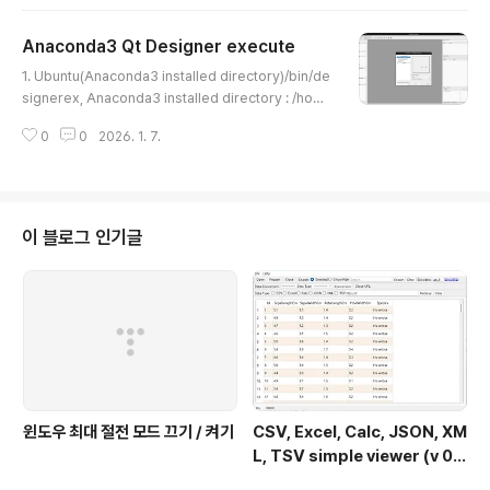
된 파일이 HTML 파일이어서 클릭 시 기본 브라우저가 실행되면서 랜덤 번호
가 생생됩니다.) HTML 소스 : Loading... 로또 6/45&nbsp;&nbsp;&nbs
Anaconda3 Qt Designer execute
p;&nbsp;Lotto 6/45 version : 0.3.1 date : 2026-..
글 내용
1. Ubuntu(Anaconda3 installed directory)/bin/de
signerex, Anaconda3 installed directory : /hom
e/user/anaconda3 $ cd /home/user/anaconda
0
0
2026. 1. 7.
3/bin$ ./designer & 2. Windows(Anaconda3 inst
alled directory)\Library\bin\designer.exeex, An
aconda3 installed directory : C:\Program Files\A
naconda3 executeC:\Program Files\Anaconda3
\Library\bin\designer.exe 참조 : https://stackove
이 블로그 인기글
rflow.com/questions/37419138/is-q..
윈도우 최대 절전 모드 끄기 / 켜기
CSV, Excel, Calc, JSON, XM
L, TSV simple viewer (v 0.
2.0) - Windows 11