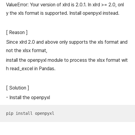
ValueError: Your version of xlrd is 2.0.1. In xlrd >= 2.0, onl
y the xls format is supported. Install openpyxl instead.
[ Reason ]
Since xlrd 2.0 and above only supports the xls format and
not the xlsx format,
install the openpyxl module to process the xlsx format wit
h read_excel in Pandas.
[ Solution ]
-
Install the openpyxl
pip install openpyxl