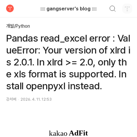
검색하기
:::: gangserver's blog ::::
티스토리
개발/Python
Pandas read_excel error : Val
ueError: Your version of xlrd i
s 2.0.1. In xlrd >= 2.0, only th
e xls format is supported. In
stall openpyxl instead.
강서버
2026. 4. 11. 12:53