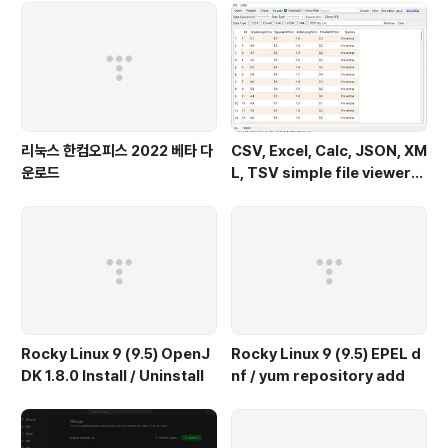
리눅스 한컴오피스 2022 베타 다
CSV, Excel, Calc, JSON, XM
운로드
L, TSV simple file viewer
(v 0.1.9) - Windows 11
Rocky Linux 9 (9.5) OpenJ
Rocky Linux 9 (9.5) EPEL d
DK 1.8.0 Install / Uninstall
nf / yum repository add