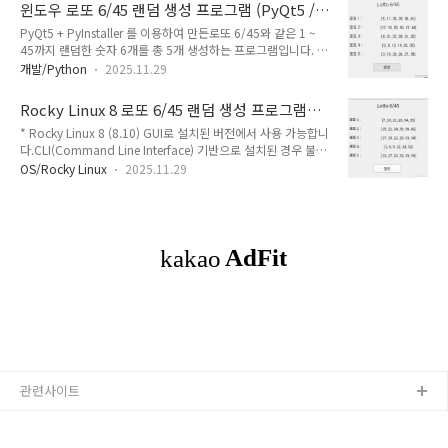
6/45&nbsp;&nbsp;&nbsp;&nbsp;Lotto 6/45 version : 0.3.1 date : 2024-
윈도우 로또 6/45 랜덤 생성 프로그램 (PyQt5 /
05-28 (Y-M-D) author : gangserver ..
pyinstaller)
PyQt5 + PyInstaller 를 이용하여 만든로또 6/45와 같은 1 ~
45까지 랜덤한 숫자 6개를 총 5개 생성하는 프로그램입니다. 티
스토리 첨부파일 20MB 용량 제한으로 인해 분할압축되었으니
개발/Python
2025.11.29
(lotto645.zip, lotto645.z01)다운로드 후 반디집
(https://kr.bandisoft.com/bandizip/) 등으로lotto645.zip
Rocky Linux 8 로또 6/45 랜덤 생성 프로그램
파일 압축해제하시면 lotto645.exe 실행파일이 만들어집니다.
(PyQt5 / pyinstaller)
* Rocky Linux 8 (8.10) GUI로 설치된 버전에서 사용 가능합니
이 파일을 윈도우탐색기에서 실행하시면 됩니다. [ 실행 화면 ][
다.CLI(Command Line Interface) 기반으로 설치된 경우 불가
생성 ] 버튼 클릭 시 랜덤 번호 생성됩니다. * 웹으로 만든 로또
합니다. PyQt5 + pyinstaller 를 이용하여 만든로또 6/45와 같
6/45 랜덤 생성 프로그램은 아래 URL에 있습니다.이것은
OS/Rocky Linux
2025.11.29
은 1 ~ 45까지 랜덤한 숫자 6개를 총 5개 생성하는 프로그램입
PyScript 로 만들었습니다. (웹브라우저의 소스보기 하면
니다. 티스토리 첨부파일 20MB 용량 제한으로 인해 tar.gz으로
PyScript ..
분할 압축되었으니(lotto645.tar.gzaa, lotto645.tar.gzab,
lotto645.tar.gzac, lotto645.tar.gzad) 다운로드 후 터미널
실행하여 다운로드한 폴더로 이동 후아래와 같이 tar.gz 분할 압
축 해제 명령어 실행하시면lotto645 실행파일이 만들어집니다.
이 파일을 실행하시면 됩니다. $ c..
관련사이트