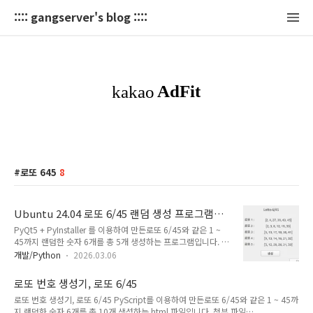
:::: gangserver's blog ::::
로또 645
8
Ubuntu 24.04 로또 6/45 랜덤 생성 프로그램
(PyQt5 / pyinstaller)
PyQt5 + PyInstaller 를 이용하여 만든로또 6/45와 같은 1 ~
45까지 랜덤한 숫자 6개를 총 5개 생성하는 프로그램입니다. 티
스토리 첨부파일 20MB 용량 제한으로 인해 tar.gz으로 분할 압
개발/Python
2026.03.06
축되었으니(lotto645.tar.gzaa, lotto645.tar.gzab,
lotto645.tar.gzac) 다운로드 후 터미널 실행하여 다운로드한
로또 번호 생성기, 로또 6/45
폴더로 이동 후아래와 같이 tar.gz 분할 압축 해제 명령어 실행
로또 번호 생성기, 로또 6/45 PyScript를 이용하여 만든로또 6/45와 같은 1 ~ 45까
하시면lotto645 실행파일이 만들어집니다.이 파일을 실행하시
지 랜덤한 숫자 6개를 총 10개 생성하는 html 파일입니다. 첨부 파일
면 됩니다. $ cat lotto645.tar.gz* | tar xvzf - (* 명령어 복사