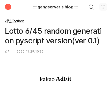
검색하기
:::: gangserver's blog ::::
티스토리
개발/Python
Lotto 6/45 random generati
on pyscript version(ver 0.1)
강서버
2025. 11. 29. 10:32