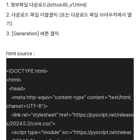
1. 첨부파일 다운로드(lotto645_v1.html)
2. 다운로드 파일 더블클릭 (또는 다운로드 파일 브라우저에서 열
기)
3. [Generation] 버튼 클릭
html source :
<!DOCTYPE html>
<html>
<head>
<meta http-equiv="content-type" content="text/html;
charset=UTF-8"/>
<link rel="stylesheet" href="https://pyscript.net/release
s/2024.5.2/core.css">
<script type="module" src="https://pyscript.net/releas