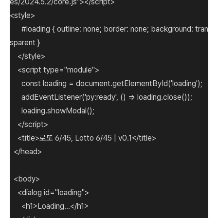
es/2024.5.2/core.js"></script>
<style>
#loading { outline: none; border: none; background: tran
sparent }
</style>
<script type="module">
const loading = document.getElementById('loading');
addEventListener('py:ready', () => loading.close());
loading.showModal();
</script>
<title>로또 6/45, Lotto 6/45 | v0.1</title>
</head>
<body>
<dialog id="loading">
<h1>Loading...</h1>