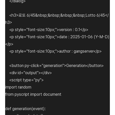
</dialog>
<h3>로또 6/45&nbsp;&nbsp;&nbsp;&nbsp;Lotto 6/45</
h3>
<p style="font-size:10px;">version : 0.1</p>
<p style="font-size:10px;">date : 2025-01-06 (Y-M-D)
</p>
<p style="font-size:10px;">author : gangserver</p>
<button py-click="generation">Generation</button>
<div id="output"></div>
<script type="py">
import random
from pyscript import document
def generation(event):