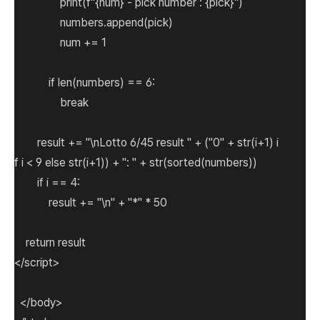
print(f"{num} - pick number : {pick}")
numbers.append(pick)
num += 1
if len(numbers) == 6:
break
result += "\nLotto 6/45 result " + ("0" + str(i+1) i
f i < 9 else str(i+1)) + ": " + str(sorted(numbers))
if i == 4:
result += "\n" + "*" * 50
return result
</script>
</body>