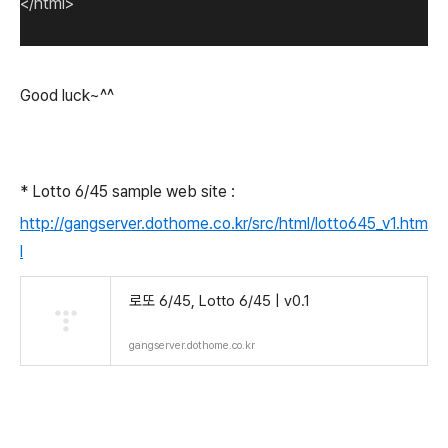
</html>
Good luck~^^
* Lotto 6/45 sample web site :
http://gangserver.dothome.co.kr/src/html/lotto645_v1.htm
l
로또 6/45, Lotto 6/45 | v0.1
gangserver.dothome.co.kr