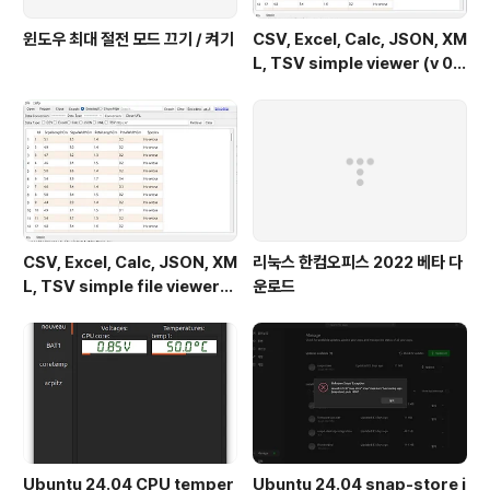
윈도우 최대 절전 모드 끄기 / 켜기
CSV, Excel, Calc, JSON, XM
L, TSV simple viewer (v 0.
2.0) - Windows 11
CSV, Excel, Calc, JSON, XM
리눅스 한컴오피스 2022 베타 다
L, TSV simple file viewer
운로드
(v 0.1.9) - Windows 11
Ubuntu 24.04 CPU temper
Ubuntu 24.04 snap-store i