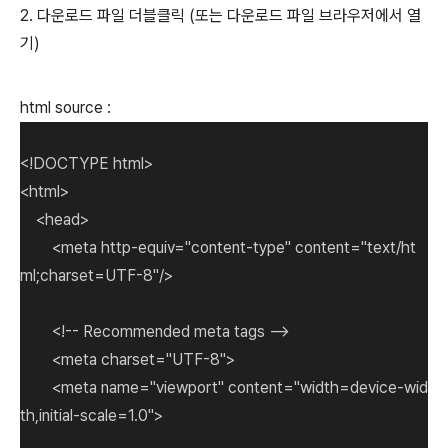
2. 다운로드 파일 더블클릭 (또는 다운로드 파일 브라우저에서 열
기)
html source :
<!DOCTYPE html>
<html>
<head>
<meta http-equiv="content-type" content="text/ht
ml;charset=UTF-8"/>
<!-- Recommended meta tags -->
<meta charset="UTF-8">
<meta name="viewport" content="width=device-wid
th,initial-scale=1.0">