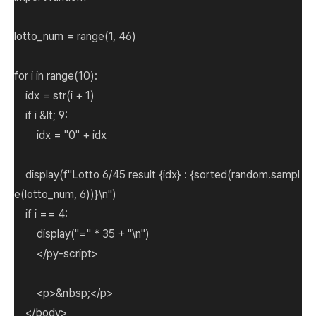
lotto_num = range(1, 46)
for i in range(10):
idx = str(i + 1)
if i &lt; 9:
idx = "0" + idx
display(f"Lotto 6/45 result {idx} : {sorted(random.sampl
e(lotto_num, 6))}\n")
if i == 4:
display("=" * 35 + "\n")
</py-script>
<p>&nbsp;</p>
</body>