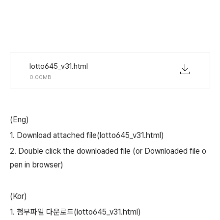
lotto645_v31.html
0.00MB
(Eng)
1.
Download attached file
(lotto645_v31.html)
2.
Double click the downloaded file (or
Downloaded file o
pen in browser)
(Kor)
1. 첨부파일 다운로드(lotto645_v31.html)