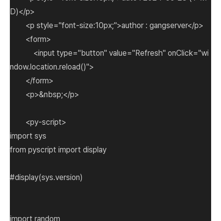
D)</p>
<p style="font-size:10px;">author : gangserver</p>
<form>
<input type="button" value="Refresh" onClick="wi
ndow.location.reload()">
</form>
<p>&nbsp;</p>
<py-script>
import sys
from pyscript import display
#display(sys.version)
import random