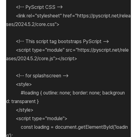
<!-- PyScript CSS -->
<link rel="stylesheet" href="https://pyscript.net/relea
ses/2024.5.2/core.css">
<!-- This script tag bootstraps PyScript -->
<script type="module" src="https://pyscript.net/rele
ases/2024.5.2/core.js"></script>
<!-- for splashscreen -->
<style>
#loading { outline: none; border: none; backgroun
d: transparent }
</style>
<script type="module">
const loading = document.getElementById('loadin
g');