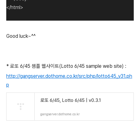
</html>
Good luck~^^
* 로또 6/45 샘플 웹사이트(Lotto 6/45 sample web site) :
http://gangserver.dothome.co.kr/src/php/lotto645_v31.ph
p
로또 6/45, Lotto 6/45 | v0.3.1
gangserver.dothome.co.kr