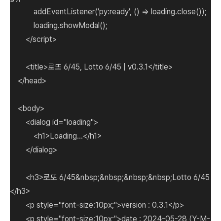
addEventListener('py:ready', () => loading.close());
loading.showModal();
</script>
<title>로또 6/45, Lotto 6/45 | v0.3.1</title>
</head>
<body>
<dialog id="loading">
<h1>Loading...</h1>
</dialog>
<h3>로또 6/45&nbsp;&nbsp;&nbsp;&nbsp;Lotto 6/45
</h3>
<p style="font-size:10px;">version : 0.3.1</p>
<p style="font-size:10px;">date : 2024-05-28 (Y-M-