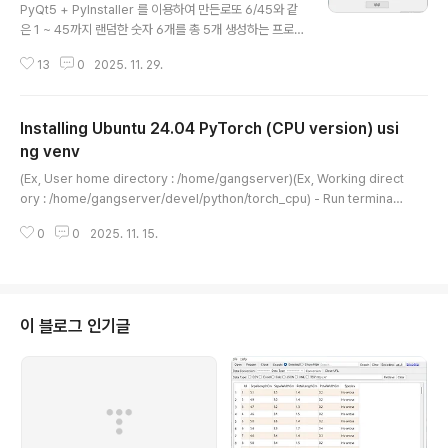
PyQt5 + PyInstaller 를 이용하여 만든로또 6/45와 같
은 1 ~ 45까지 랜덤한 숫자 6개를 총 5개 생성하는 프로
그램입니다. 티스토리 첨부파일 20MB 용량 제한으로 인
13
0
2025. 11. 29.
해 분할압축되었으니 (lotto645.zip, lotto645.z01)다
운로드 후 반디집(https://kr.bandisoft.com/bandizi
p/) 등으로lotto645.zip 파일 압축해제하시면 lotto64
Installing Ubuntu 24.04 PyTorch (CPU version) usi
5.exe 실행파일이 만들어집니다.이 파일을 윈도우탐색기
에서 실행하시면 됩니다. [ 실행 화면 ][ 생성 ] 버튼 클릭
ng venv
글 내용
시 랜덤 번호 생성됩니다. * 웹으로 만든 로또 6/45 랜덤
(Ex, User home directory : /home/gangserver)(Ex, Working direct
생성 프로그램은 아래 URL에 있습니다.이것은 PyScript
ory : /home/gangserver/devel/python/torch_cpu) - Run terminal
로 만들었습니다. (웹브라우저의 소스보기 하면 PyScript
- Create python3 symbolic link python$ cd /bin$ ls -al python*$
..
0
0
2025. 11. 15.
sudo ln -s python3 python$ cd [ Execution log ]gangserver@RC
530-U0922:~$ cd /bingangserver@RC530-U0922:/bin$ ls -al p
ython*lrwxrwxrwx 1 root root 10 11월 12 21:15 python3 -> python
3.12lrwxrwxrwx 1 root roo..
이 블로그 인기글