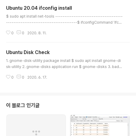
Ubuntu 20.04 ifconfig install
글 내용
$ sudo apt install net-tools -------------------------------------
---------------------------------------$ ifconfigCommand 'ifco
nfig' not found, but can be installed with:sudo apt install net-tools
0
0
2020. 8. 11.
----------------------------------------------------------------
------------
Ubuntu Disk Check
글 내용
1. gnome-disk-utility package install $ sudo apt install gnome-di
sk-utility 2. gnome-disks application run $ gnome-disks 3. bad b
lock check $ sudo badblocks -sv /dev/sda > bad-blocks-result
0
0
2020. 6. 17.
4. fix disk $ sudo fsck -t ext4 -l bad-blocks-result /dev/sda1 http
s://askubuntu.com/questions/59064/how-to-run-a-checkdisk
이 블로그 인기글