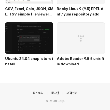
CSV, Excel, Calc, JSON, XM
Rocky Linux 9 (9.5) EPEL d
L, TSV simple file viewer
nf / yum repository add
(v 0.1.9) - Ubuntu 24.04
Ubuntu 24.04 snap-store i
Adobe Reader 9.5.5 unix fi
nstall
le download
의안내
티스토리
로그인
고객센터
© Daum Corp.