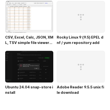
CSV, Excel, Calc, JSON, XM
Rocky Linux 9 (9.5) EPEL d
L, TSV simple file viewer
nf / yum repository add
(v 0.1.9) - Ubuntu 24.04
Ubuntu 24.04 snap-store i
Adobe Reader 9.5.5 unix fi
nstall
le download