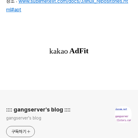
참조 :
www.sublimetext.com/docs/3/linux_repositories.ht
ml#apt
로그 정보
:::: gangserver's blog ::::
gangserver's blog
구독하기