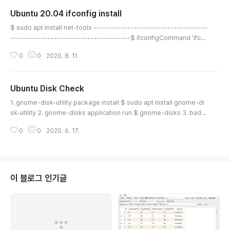
Ubuntu 20.04 ifconfig install
글 내용
$ sudo apt install net-tools -------------------------------------
---------------------------------------$ ifconfigCommand 'ifco
nfig' not found, but can be installed with:sudo apt install net-tools
0
0
2020. 8. 11.
----------------------------------------------------------------
------------
Ubuntu Disk Check
글 내용
1. gnome-disk-utility package install $ sudo apt install gnome-di
sk-utility 2. gnome-disks application run $ gnome-disks 3. bad b
lock check $ sudo badblocks -sv /dev/sda > bad-blocks-result
0
0
2020. 6. 17.
4. fix disk $ sudo fsck -t ext4 -l bad-blocks-result /dev/sda1 http
s://askubuntu.com/questions/59064/how-to-run-a-checkdisk
이 블로그 인기글