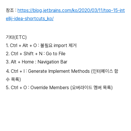
참조 :
https://blog.jetbrains.com/ko/2020/03/11/top-15-int
ellij-idea-shortcuts_ko/
기타(ETC)
1. Ctrl + Alt + O : 불필요 import 제거
2. Ctrl + Shift + N : Go to File
3. Alt + Home : Navigation Bar
4. Ctrl + I : Generate Implement Methods (인터페이스 함
수 목록)
5. Ctrl + O : Override Members (오버라이드 멤버 목록)