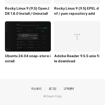
Rocky Linux 9 (9.5) OpenJ
Rocky Linux 9 (9.5) EPEL d
DK 1.8.0 Install / Uninstall
nf / yum repository add
Ubuntu 24.04 snap-store i
Adobe Reader 9.5.5 unix fi
nstall
le download
의안내
티스토리
로그인
고객센터
© Daum Corp.