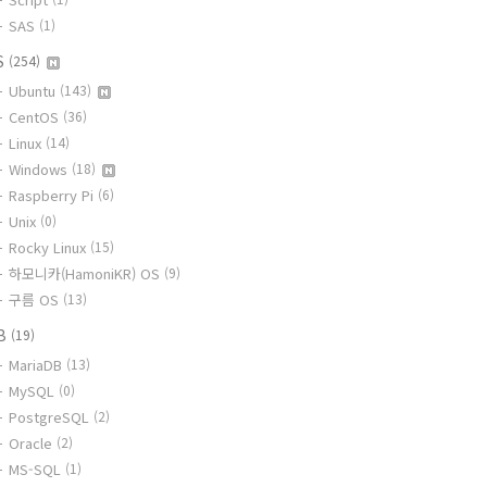
SAS
(1)
S
(254)
Ubuntu
(143)
CentOS
(36)
Linux
(14)
Windows
(18)
Raspberry Pi
(6)
Unix
(0)
Rocky Linux
(15)
하모니카(HamoniKR) OS
(9)
구름 OS
(13)
B
(19)
MariaDB
(13)
MySQL
(0)
PostgreSQL
(2)
Oracle
(2)
MS-SQL
(1)