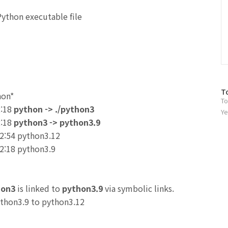
Python executable file
방
T
hon*
To
문
2:18
python -> ./python3
자
Ye
2:18
python3 -> python3.9
수
02:54 python3.12
02:18 python3.9
hon3
is linked to
python3.9
via symbolic links.
thon3.9 to python3.12