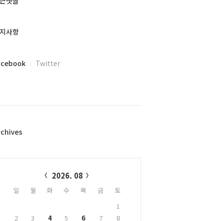
근댓글
지사항
acebook
Twitter
rchives
alendar
2026. 08
일
월
화
수
목
금
토
1
2
3
4
5
6
7
8