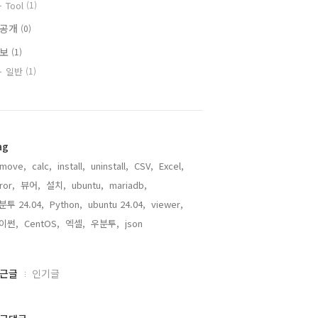
Tool
(1)
비공개
(0)
정보
(1)
일반
(1)
ag
emove,
calc,
install,
uninstall,
CSV,
Excel,
ror,
뷰어,
설치,
ubuntu,
mariadb,
분투 24.04,
Python,
ubuntu 24.04,
viewer,
이썬,
CentOS,
엑셀,
우분투,
json,
근글
인기글