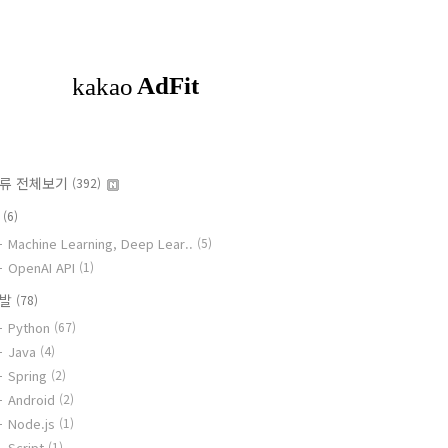
류 전체보기
(392)
I
(6)
Machine Learning, Deep Lear..
(5)
OpenAI API
(1)
개발
(78)
Python
(67)
Java
(4)
Spring
(2)
Android
(2)
Node.js
(1)
Script
(1)