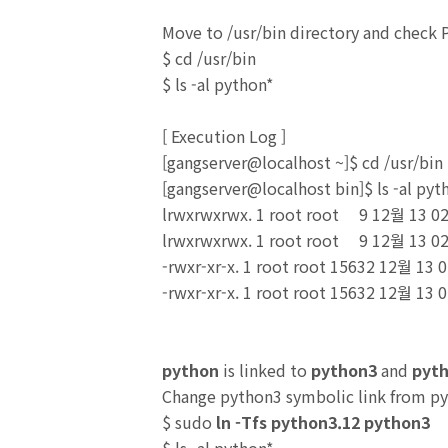
Move to /usr/bin directory and check 
$ cd /usr/bin
$ ls -al python*
[
Execution Log
]
[gangserver@localhost ~]$ cd /usr/bin
[gangserver@localhost bin]$ ls -al pyt
lrwxrwxrwx. 1 root root 9 12월 13 0
lrwxrwxrwx. 1 root root 9 12월 13 0
-rwxr-xr-x. 1 root root 15632 12월 13 
-rwxr-xr-x. 1 root root 15632 12월 13 
python
is linked to
python3
and
pyt
Change python3 symbolic link from py
$ sudo
ln -Tfs python3.12 python3