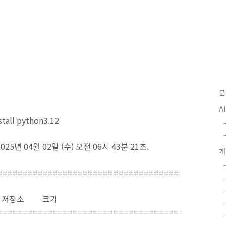
분
A
stall python3.12
25년 04월 02일 (수) 오전 06시 43분 21초.
====================================
장소 크기
====================================