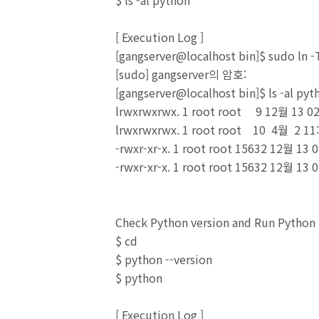
$ ls -al python*
[
Execution Log
]
[gangserver@localhost bin]$ sudo ln 
[sudo] gangserver의 암호:
[gangserver@localhost bin]$ ls -al pyt
lrwxrwxrwx. 1 root root 9 12월 13 02
lrwxrwxrwx. 1 root root 10 4월 2 11
-rwxr-xr-x. 1 root root 15632 12월 13 
-rwxr-xr-x. 1 root root 15632 12월 13 
Check Python version and Run Python
$ cd
$ python --version
$ python
[
Execution Log
]