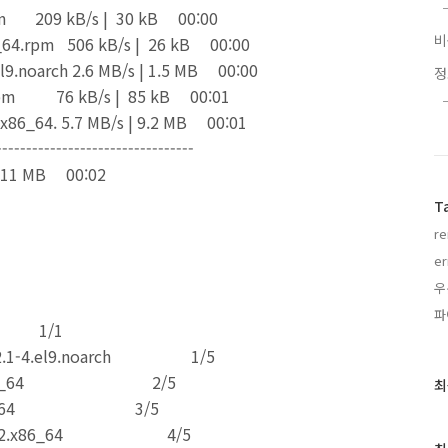
64.rpm 209 kB/s | 30 kB 00:00
x86_64.rpm 506 kB/s | 26 kB 00:00
.el9.noarch 2.6 MB/s | 1.5 MB 00:00
_64.rpm 76 kB/s | 85 kB 00:01
5.2.x86_64. 5.7 MB/s | 9.2 MB 00:01
---------------------------------
MB 00:02
T
r
er
우
파
/1
23.2.1-4.el9.noarch 1/5
3.el9.x86_64 2/5
최
최
근
.0.1.x86_64 3/5
글
.el9_5.2.x86_64 4/5
과